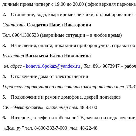
личный прием четверг с 19.00 до 20.00 ( офис верхняя парковка
2.
Отопление, вода, квартирные счетчики, опломбирование с
Сантехник
Солдатов Павел Викторович
Тел. 89041308533 (аварийные ситуации – в любое время)
3.
Начисления, оплата, показания приборов учета, справки о
Бухгалтер
Васильева Елена Николаевна
эл. адрес -
koneva16pokaz@yandex.ru
; Тел.
89149073947 – рабоч
4.
Отключение дома от электроэнергии
Городская справочная по отключению электричества тел.
79-3
5.
Подключение и ремонт домофона, дверей подъездов
СК «Электросвязь»,
диспетчер
тел.
48-48-00
6.
Интернет, телефон и кабельное ТВ, заявки на подключение
«Дом. ру”
тел. 8-800-333-7-000
тел.
48-22-48