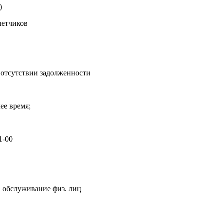
)
четчиков
б отсутствии задолженности
ее время;
1-00
, обслуживание физ. лиц