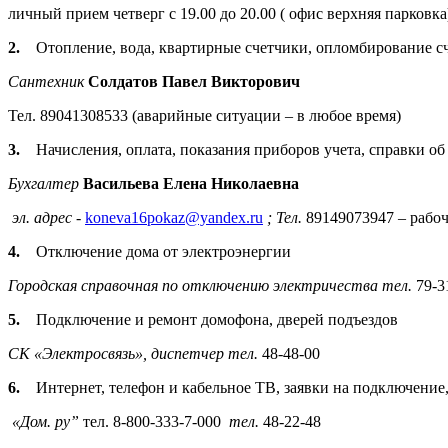
личный прием четверг с 19.00 до 20.00 ( офис верхняя парковка
2.
Отопление, вода, квартирные счетчики, опломбирование с
Сантехник
Солдатов Павел Викторович
Тел. 89041308533 (аварийные ситуации – в любое время)
3.
Начисления, оплата, показания приборов учета, справки о
Бухгалтер
Васильева Елена Николаевна
эл. адрес -
koneva16pokaz@yandex.ru
; Тел.
89149073947 – рабоч
4.
Отключение дома от электроэнергии
Городская справочная по отключению электричества тел.
79-3
5.
Подключение и ремонт домофона, дверей подъездов
СК «Электросвязь»,
диспетчер
тел.
48-48-00
6.
Интернет, телефон и кабельное ТВ, заявки на подключение
«Дом. ру”
тел. 8-800-333-7-000
тел.
48-22-48