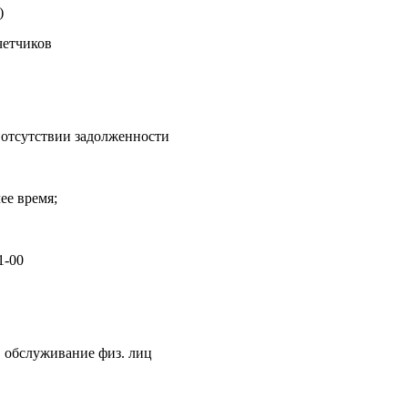
)
четчиков
б отсутствии задолженности
ее время;
1-00
, обслуживание физ. лиц