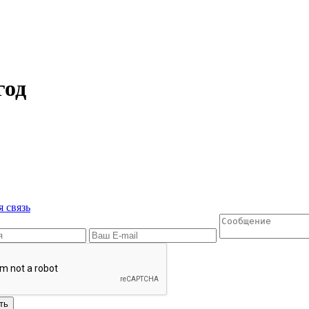
год
 связь
ть