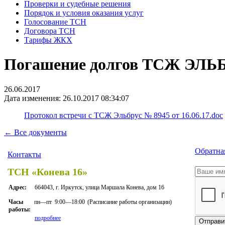
Проверки и судебные решения
Порядок и условия оказания услуг
Голосование ТСН
Договора ТСН
Тарифы ЖКХ
Погашение долгов ТСЖ ЭЛЬ
26.06.2017
Дата изменения: 26.10.2017 08:34:07
Протокол встречи с ТСЖ Эльбрус № 8945 от 16.06.17.doc
← Все документы
Обратная
Контакты
ТСН «Конева 16»
Адрес:
664043, г. Иркутск, улица Маршала Конева, дом 16
пн—пт
9:00—18:00
(Расписание работы организации)
Часы
работы:
подробнее
Отправи